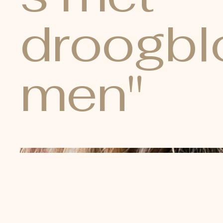
droogbl
men"