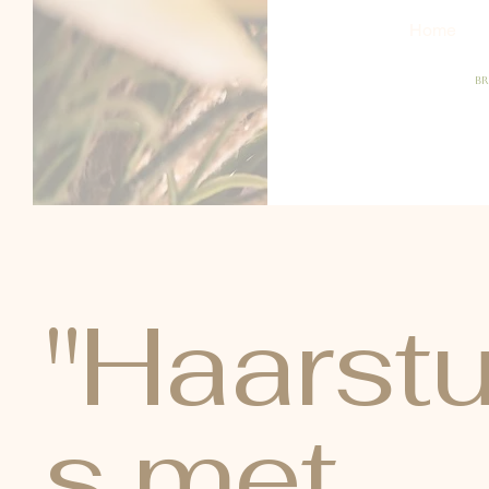
Home
Br
"Haarstu
s met