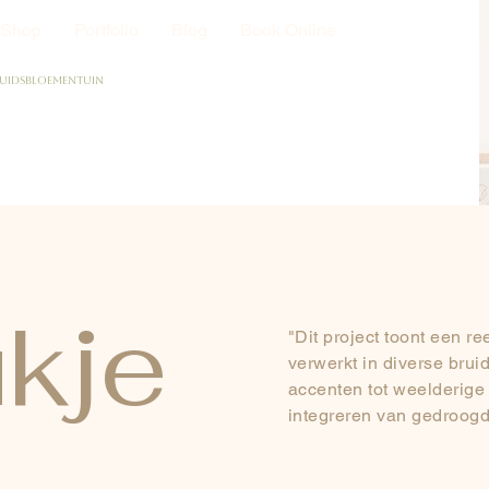
Shop
Portfolio
Blog
Book Online
uidsbloementuin
kje
"Dit project toont een 
verwerkt in diverse brui
accenten tot weelderige 
integreren van gedroogd